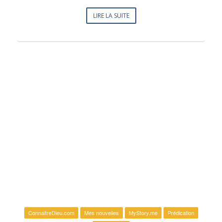
LIRE LA SUITE
ConnaitreDieu.com
Mes nouvelles
MyStory.me
Prédication