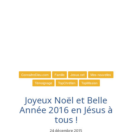
ConnaitreDieu.com
Famille
Jesus.net
Mes nouvelles
Témoignage
TopChrétien
TopMission
Joyeux Noël et Belle
Année 2016 en Jésus à
tous !
24 décembre 2015